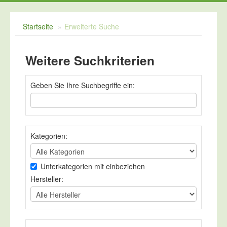
Kreidespray
Startseite
»
Erweiterte Suche
Schulvordrucke
Tafelreinigung
Weitere Suchkriterien
Zeichengeräte
Geben Sie Ihre Suchbegriffe ein:
Kategorien:
Unterkategorien mit einbeziehen
Hersteller: