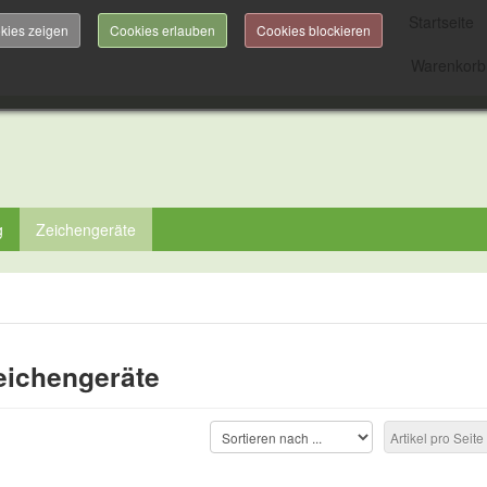
Startseite
kies zeigen
Cookies erlauben
Cookies blockieren
Warenkorb
g
Zeichengeräte
eichengeräte
Artikel pro Seite