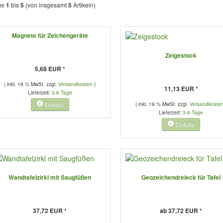
ge
bis
(von insgesamt
Artikeln)
1
5
5
Magnete für Zeichengeräte
Zeigestock
5,68 EUR *
( inkl. 19 % MwSt. zzgl.
Versandkosten
)
11,13 EUR *
Lieferzeit:
3-6 Tage
Details
( inkl. 19 % MwSt. zzgl.
Versandkoste
Lieferzeit:
3-6 Tage
Details
Wandtafelzirkl mit Saugfüßen
Geozeichendreieck für Tafel
37,72 EUR *
ab 37,72 EUR *