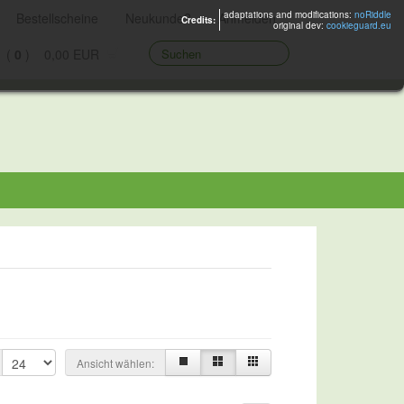
adaptations and modifications:
noRiddle
Bestellscheine
Neukunde?
Anmelden
Credits:
original dev:
cookieguard.eu
 (
0
) 0,00 EUR
Ansicht wählen: