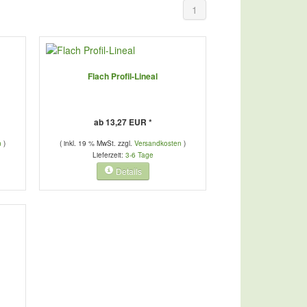
1
Flach Profil-Lineal
ab 13,27 EUR *
n
)
( inkl. 19 % MwSt. zzgl.
Versandkosten
)
Lieferzeit:
3-6 Tage
Details