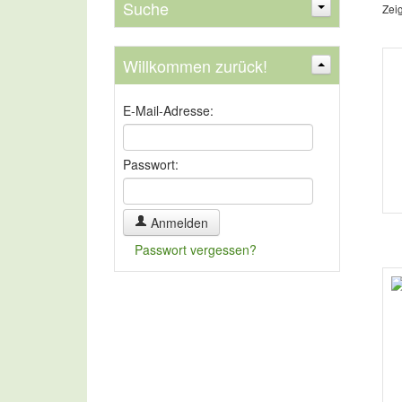
Suche
Zei
Willkommen zurück!
Suchen
E-Mail-Adresse:
Erweiterte Suche »
Passwort:
Anmelden
Passwort vergessen?