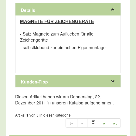
Details
MAGNETE FÜR ZEICHENGERÄTE
- Satz Magnete zum Aufkleben für alle
Zeichengeräte
- selbstklebend zur einfachen Eigenmontage
Kunden-Tipp
Diesen Artikel haben wir am Donnerstag, 22.
Kunden, die diesen Artikel
Dezember 2011 in unseren Katalog aufgenommen.
kauften, haben auch folgende
Artikel bestellt:
Artikel
von
in dieser Kategorie
1
5
ι«
«
»
»ι