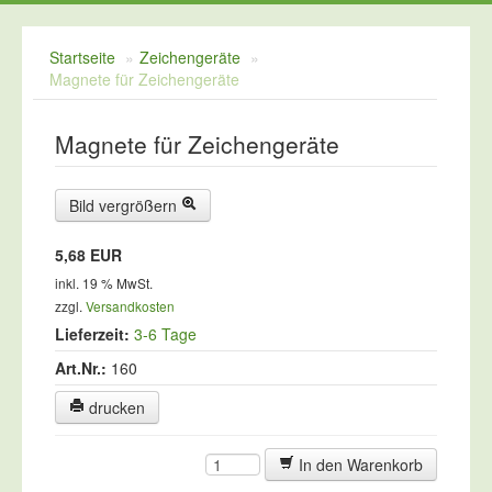
Kreidespray
Startseite
»
Zeichengeräte
»
Schulvordrucke
Magnete für Zeichengeräte
Tafelreinigung
Magnete für Zeichengeräte
Zeichengeräte
Bild vergrößern
5,68 EUR
inkl. 19 % MwSt.
zzgl.
Versandkosten
Lieferzeit:
3-6 Tage
Art.Nr.:
160
drucken
In den Warenkorb