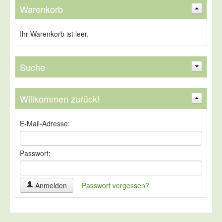
Warenkorb
Flach Profil-Lineal
ab 13,27 EUR
Ihr Warenkorb ist leer.
( inkl. 19 % MwSt. zzgl.
Versandkosten
)
Suche
Willkommen zurück!
Suchen
Erweiterte Suche »
E-Mail-Adresse:
Passwort:
Anmelden
Passwort vergessen?