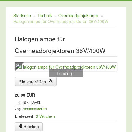
Kreidespray
Startseite
»
Technik
»
Overheadprojektoren
»
Schulvordrucke
Halogenlampe für Overheadprojektoren 36V/400W
Tafelreinigung
Halogenlampe für
Zeichengeräte
Overheadprojektoren 36V/400W
Loading...
Bild vergrößern
20,00 EUR
inkl. 19 % MwSt.
zzgl.
Versandkosten
Lieferzeit:
2 Wochen
drucken