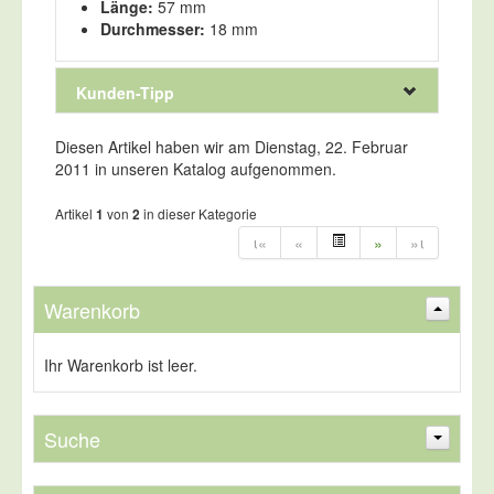
Länge:
57 mm
Durchmesser:
18 mm
Kunden-Tipp
Diesen Artikel haben wir am Dienstag, 22. Februar
Kunden, die diesen Artikel
2011 in unseren Katalog aufgenommen.
kauften, haben auch folgende
Artikel bestellt:
Artikel
von
in dieser Kategorie
1
2
ι«
«
»
»ι
Warenkorb
Ihr Warenkorb ist leer.
Suche