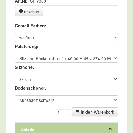
Art.Nr.:
SP 7000
drucken
Gestell-Farben:
Polsterung:
Sitzhöhe:
Bodenschoner:
In den Warenkorb
Details