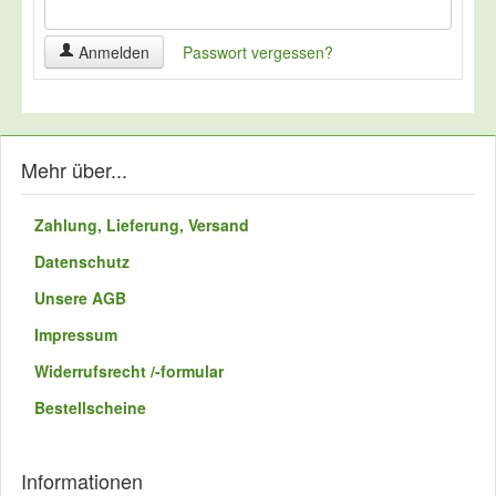
Anmelden
Passwort vergessen?
Quadrattisch mit
Stahlrohrgestell
Mehr über...
verschiedene Größen, Höhen, Farben und
Dekore; optional fahrbar
ab 255,00 EUR
Zahlung, Lieferung, Versand
( inkl. 19 % MwSt. zzgl.
Versandkosten
)
Datenschutz
Unsere AGB
Impressum
Widerrufsrecht /-formular
Bestellscheine
Informationen