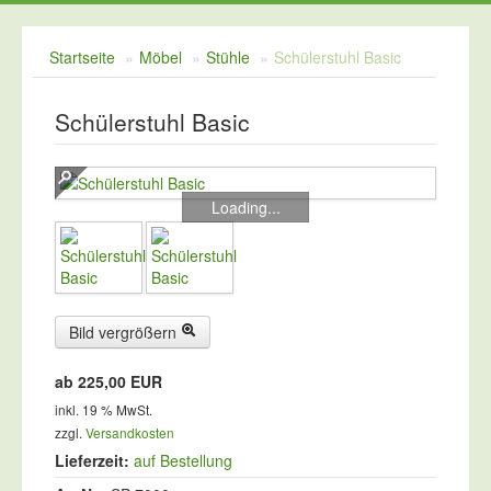
Kreidespray
Startseite
»
Möbel
»
Stühle
»
Schülerstuhl Basic
Schulvordrucke
Tafelreinigung
Schülerstuhl Basic
Zeichengeräte
Loading...
Bild vergrößern
ab 225,00 EUR
inkl. 19 % MwSt.
zzgl.
Versandkosten
Lieferzeit:
auf Bestellung