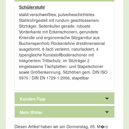
Schülerstuhl
stabil verschweißtes, pulverbeschichtetes
Stahlrohrgestell mit rundum geschlossenem
Sitzträger, Seitenkufen gerade, robuste
Vorderkante mit Eckenschonern, gerundete
Knierolle und ergonomische Sitzgarnitur aus
Buchensperrholz Rückenlehne dreidimensional
ausgeformt, 8-fach verleimt, naturlackiert, 4
typengleiche Kunststoffbodenschoner mit
integriertem Trittschutz, im Sitzträger 2
eingelassene Tischplatten- und Stapelschoner
sowie Größenkennung, Sitzhöhen gem. DIN ISO
5970 / DIN EN 1729-1:2006, stapelbar
Kunden-Tipp
Mehr Bilder
Kunden, die diesen Artikel
kauften, haben auch folgende
Diesen Artikel haben wir am Donnerstag, 05. M�rz