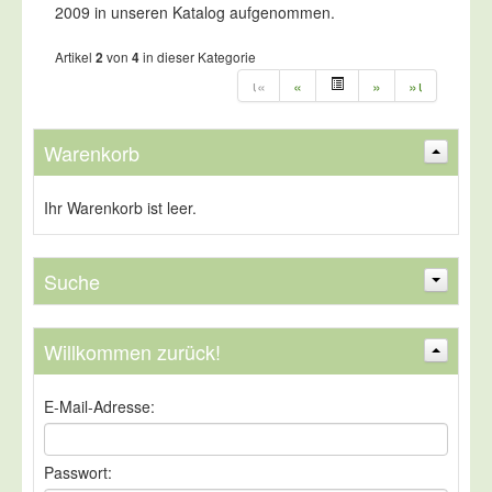
Artikel bestellt:
2009 in unseren Katalog aufgenommen.
Artikel
von
in dieser Kategorie
2
4
ι«
«
»
»ι
Schülertisch, Einsitzer
Warenkorb
Tischplatte (BxT): 70 x 50 cm
Tischhöhe: 58, 64, 70 oder 76 cm
ab 240,00 EUR
Ihr Warenkorb ist leer.
( inkl. 19 % MwSt. zzgl.
Versandkosten
)
Suche
Rechtecktisch mit
Willkommen zurück!
Stahlrohrgestell
Suchen
Erweiterte Suche »
E-Mail-Adresse:
stabil, langlebig, versch. Größen, auch mit
Rollen verfügbar
ab 275,00 EUR
Passwort:
( inkl. 19 % MwSt. zzgl.
Versandkosten
)